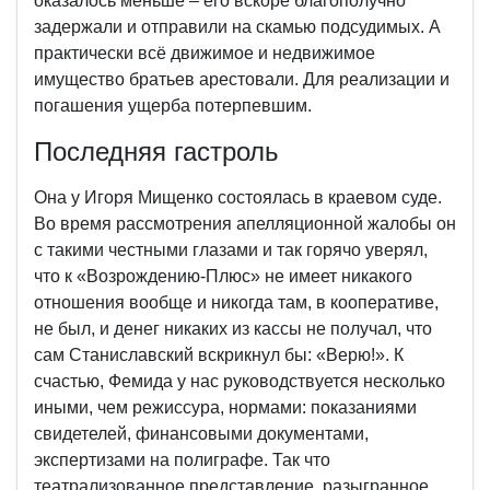
оказалось меньше – его вскоре благополучно
задержали и отправили на скамью подсудимых. А
практически всё движимое и недвижимое
имущество братьев арестовали. Для реализации и
погашения ущерба потерпевшим.
Последняя гастроль
Она у Игоря Мищенко состоялась в краевом суде.
Во время рассмотрения апелляционной жалобы он
с такими честными глазами и так горячо уверял,
что к «Возрождению-Плюс» не имеет никакого
отношения вообще и никогда там, в кооперативе,
не был, и денег никаких из кассы не получал, что
сам Станиславский вскрикнул бы: «Верю!». К
счастью, Фемида у нас руководствуется несколько
иными, чем режиссура, нормами: показаниями
свидетелей, финансовыми документами,
экспертизами на полиграфе. Так что
театрализованное представление, разыгранное