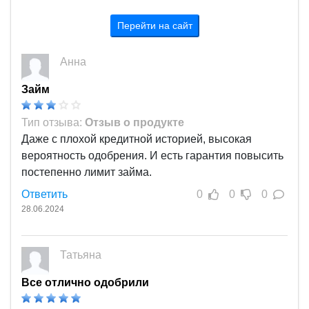
плане, что любые микрозаймы - это тяжелая
"ноша". Но если вдруг кому-то понадобится какая-
Перейти на сайт
то сумма, то в компании всё прозрачно, только
ЧИТАЙТЕ внимательно условия! Желаю всем
Анна
финансового благополучия! )))
Займ
Тип отзыва:
Отзыв о продукте
Даже с плохой кредитной историей, высокая
вероятность одобрения. И есть гарантия повысить
постепенно лимит займа.
Ответить
0
0
0
28.06.2024
Татьяна
Все отлично одобрили