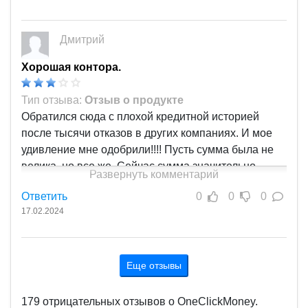
Дмитрий
Хорошая контора.
Тип отзыва:
Отзыв о продукте
Обратился сюда с плохой кредитной историей
после тысячи отказов в других компаниях. И мое
удивление мне одобрили!!!! Пусть сумма была не
велика, но все же. Сейчас сумма значительно
Развернуть комментарий
выросла и мне начали одобрять кредиты в других
Ответить
0
0
0
компаниях. Спасибо Вам что изменили мою
17.02.2024
кредитную историю. Рейтинг одобрения вырос.
Круглосуточная поддержка тоже радует. Вообщем
мои рекомендации.
Еще отзывы
179 отрицательных отзывов о OneClickMoney.