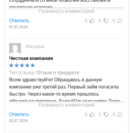
сотрудничать со мной позволяя восстановить
кредитную историю
Развернуть комментарий
Ответить
0
0
0
07.07.2024
Наталья
Честная компания
Тип отзыва:
Отзыв о продукте
Всем здравствуйте! Обращаюсь в данную
компанию уже третий раз. Первый займ погасила
быстро. Через какое-то время пришлось
обратиться повторно. Дали бОльшую сумму. Тоже
Развернуть комментарий
закрыла без нарушений. Понятно, что %%
Ответить
0
0
0
достаточно высокий, и люди обращаются в
02.07.2024
крайней ситуации, но что поделать...Жизнь сейчас
дорогая. Не могу сказать "рекомендую", в том