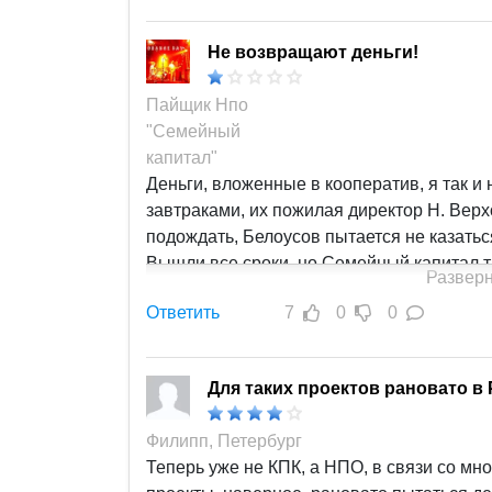
Не возвращают деньги!
Пайщик Нпо
"Семейный
капитал"
Деньги, вложенные в кооператив, я так и
завтраками, их пожилая директор Н. Верх
подождать, Белоусов пытается не казаться
Вышли все сроки, но Семейный капитал тра
Разверн
пишу в прокуратуру.
Ответить
7
0
0
Для таких проектов рановато в
Филипп, Петербург
Теперь уже не КПК, а НПО, в связи со мн