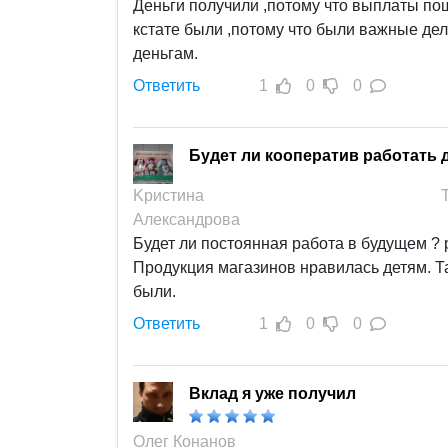
Деньги получили ,потому что выплаты пош
это ОЧЕНЬ ИНТЕРЕСНО !!!
кстате были ,потому что были важные дел
деньгам.
Ответить
1
0
0
Будет ли кооператив работать
Κристина
Αлександрова
Будет ли постоянная работа в будущем ?
Продукция магазинов нравилась детям. Та
были.
Ответить
1
0
0
Вклад я уже получил
Олег Конанов