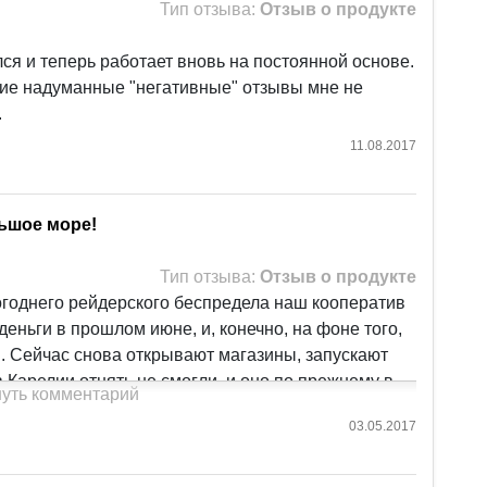
Тип отзыва:
Отзыв о продукте
ся и теперь работает вновь на постоянной основе.
акие надуманные "негативные" отзывы мне не
.
11.08.2017
ьшое море!
Тип отзыва:
Отзыв о продукте
огоднего рейдерского беспредела наш кооператив
еньги в прошлом июне, и, конечно, на фоне того,
в. Сейчас снова открывают магазины, запускают
 Карелии отнять не смогли, и оно по прежнему в
уть комментарий
же 15% годовых, дальше, надеюсь, будет больше,
03.05.2017