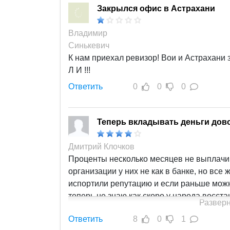
Закрылся офис в Астрахани
Владимир
Синькевич
К нам приехал ревизор! Вои и Астрахани 
Л И !!!
Ответить
0
0
0
Теперь вкладывать деньги дов
Дмитрий Клочков
Проценты несколько месяцев не выплачив
организации у них не как в банке, но все 
испортили репутацию и если раньше мож
теперь не знаю как скоро у народа восст
Разверн
Ответить
8
0
1