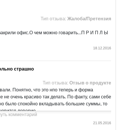
Тип отзыва:
Жалоба/Претензия
закрили офис.О чем можно говарить...П Р И П Л Ы
18.12.2016
ольно страшно
Тип отзыва:
Отзыв о продукте
али. Понятно, что это нпо теперь и форма
же не очень красиво так делать. По факту, сами себе
но было спокойно вкладывать большие суммы, то
ановится доверие.
уть комментарий
21.05.2016