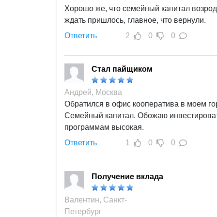
Хорошо же, что семейный капитал возроди
ждать пришлось, главное, что вернули.
Ответить
2
0
0
Стал пайщиком
Андрей, Москва
Обратился в офис кооператива в моем го
Семейный капитал. Обожаю инвестировать
программам высокая.
Ответить
1
0
0
Получение вклада
Валентин, Санкт-
Петербург