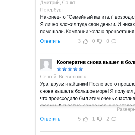
Дмитрий, Санкт-
Петербург
Наконец-то "Семейный капитал" возродил
Я лично вложил туда свои деньги. И ник
помешали. Компании желаю процветания
Ответить
3
0
0
Кооператив снова вышел в бол
Сергей, Всеволожск
Ура, друзья-пайщики! После всего прошл
снова вышел в большое море! Я получил д
что происходило был этим очень счастли
фермы. К счастью, самое большое стадо в
Разверн
собственности кооператива. Проценты - у
Ответить
5
1
2
как и раньше. Поздравляю всех!