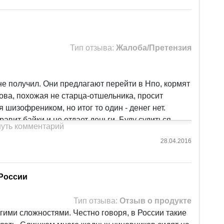
Тип отзыва:
Жалоба/Претензия
 не получил. Они предлагают перейти в Нпо, кормят
ова, похожая не старца-отшельника, просит
 шизофреником, но итог то один - денег нет.
вит байки и не отдает деньги. Буду судиться,
уть комментарий
28.04.2016
 России
Тип отзыва:
Отзыв о продукте
огими сложностями. Честно говоря, в России такие